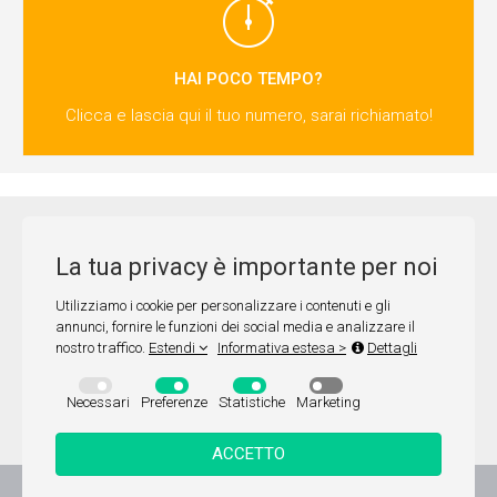
HAI POCO TEMPO?
Clicca e lascia qui il tuo numero, sarai richiamato!
COVER INSURANCE SRL
La tua privacy è importante per noi
VIA CIRCONVALLAZIONE CLODIA, 165/167 - 00195 ROMA (RM) - Tel:
0694803025 - Fax: 0694803025 - E-mail:
coverinsurancesrl@gmail.com
Utilizziamo i cookie per personalizzare i contenuti e gli
Iscriz. IVASS RUI sez. B N.B000689031 - REA: RM - 1642111 - P.iva:
annunci, fornire le funzioni dei social media e analizzare il
nostro traffico.
Estendi
Informativa estesa >
Dettagli
16214951002
Autorità competente alla vigilanza sull'attività: IVASS Via del Quirinale, 21 -
Necessari
Preferenze
Statistiche
Marketing
00187 Roma.
Informativa privacy
ACCETTO