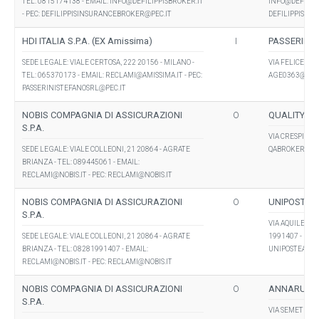
TEL: 0815174138 - EMAIL:
INFO@DEFILIPPISBROKER.IT
INFO@DEFILIP
- PEC:
DEFILIPPISINSURANCEBROKER@PEC.IT
DEFILIPPISIN
HDI ITALIA S.P.A. (EX Amissima)
I
PASSERINI 
SEDE LEGALE: VIALE CERTOSA, 222 20156 - MILANO -
VIA FELICE CAV
TEL: 065370173 - EMAIL:
RECLAMI@AMISSIMA.IT
- PEC:
AGE0363@AMI
PASSERINISTEFANOSRL@PEC.IT
NOBIS COMPAGNIA DI ASSICURAZIONI
O
QUALITY A
S.P.A.
VIA CRESPI BEN
SEDE LEGALE: VIALE COLLEONI, 21 20864 - AGRATE
QABROKERSRL
BRIANZA - TEL: 089445061 - EMAIL:
RECLAMI@NOBIS.IT
- PEC:
RECLAMI@NOBIS.IT
NOBIS COMPAGNIA DI ASSICURAZIONI
O
UNIPOSTE A
S.P.A.
VIA AQUILEA " 
SEDE LEGALE: VIALE COLLEONI, 21 20864 - AGRATE
1991407 - EMA
BRIANZA - TEL: 08281991407 - EMAIL:
UNIPOSTEASSI
RECLAMI@NOBIS.IT
- PEC:
RECLAMI@NOBIS.IT
NOBIS COMPAGNIA DI ASSICURAZIONI
O
ANNARUMMA
S.P.A.
VIA SEMETELLE