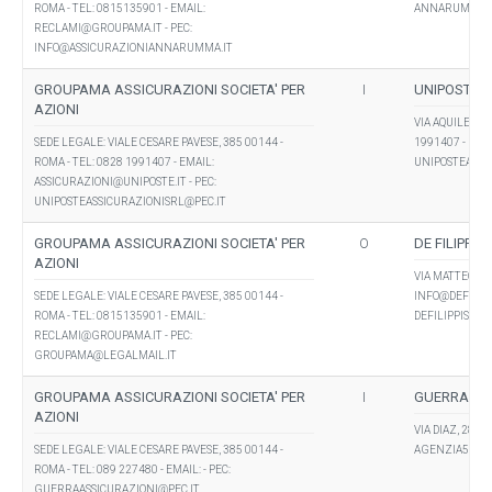
ROMA - TEL: 0815135901 - EMAIL:
ANNARUMMABR
RECLAMI@GROUPAMA.IT
- PEC:
INFO@ASSICURAZIONIANNARUMMA.IT
GROUPAMA ASSICURAZIONI SOCIETA' PER
I
UNIPOSTE A
AZIONI
VIA AQUILEA " 
SEDE LEGALE: VIALE CESARE PAVESE, 385 00144 -
1991407 - EMA
ROMA - TEL: 0828 1991407 - EMAIL:
UNIPOSTEASSI
ASSICURAZIONI@UNIPOSTE.IT
- PEC:
UNIPOSTEASSICURAZIONISRL@PEC.IT
GROUPAMA ASSICURAZIONI SOCIETA' PER
O
DE FILIPPI
AZIONI
VIA MATTEOTTI
SEDE LEGALE: VIALE CESARE PAVESE, 385 00144 -
INFO@DEFILIP
ROMA - TEL: 0815135901 - EMAIL:
DEFILIPPISIN
RECLAMI@GROUPAMA.IT
- PEC:
GROUPAMA@LEGALMAIL.IT
GROUPAMA ASSICURAZIONI SOCIETA' PER
I
GUERRA ASS
AZIONI
VIA DIAZ, 28,S
SEDE LEGALE: VIALE CESARE PAVESE, 385 00144 -
AGENZIA569@
ROMA - TEL: 089 227480 - EMAIL: - PEC:
GUERRAASSICURAZIONI@PEC.IT