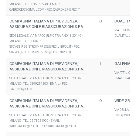
MILANO - TEL: 0815158948 - EMAIL:
QABROKER@GMAIL.COM
- PEC:
QABROKER@PEC.IT
COMPAGNIA ITALIANA DI PREVIDENZA,
O
DUAL ITALI
ASSICURAZIONI E RIASSICURAZIONI S.P.A.
VIA EDMONDO DE
SEDE LEGALE: VIA MARCO ULPIO TRAIANO,18 20149 -
DUALITALIA@L
MILANO - TEL: - EMAIL:
SIATASS_REGISTROIMPRESE@PEC.UNIPOL.IT
- PEC:
SIATASS_REGISTROIMPRESE@PEC.UNIPOL.IT
COMPAGNIA ITALIANA DI PREVIDENZA,
I
GALENIA S.R
ASSICURAZIONI E RIASSICURAZIONI S.P.A.
VIA ATTILIO B
SEDE LEGALE: VIA MARCO ULPIO TRAIANO,18 20149 -
EMAIL:
GALENI
MILANO - TEL: 0899251203 - EMAIL: - PEC:
GALENIA@PEC.IT
COMPAGNIA ITALIANA DI PREVIDENZA,
O
WIDE GROU
ASSICURAZIONI E RIASSICURAZIONI S.P.A.
VIA DELLA RENA
SEDE LEGALE: VIA MARCO ULPIO TRAIANO,18 20149 -
INFO@WIDEGR
MILANO - TEL: 02 78621900 - EMAIL:
WIDEGROUP@PEC.IT
- PEC:
WIDEGROUP@PEC.IT